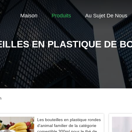
Maison
Produits
Au Sujet De Nous
ILLES EN PLASTIQUE DE B
n
Les bouteilles en plastique rondes
d'animal familier de la catégorie
comestible 300ml pour le thé de