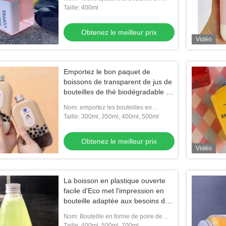
plastique formée d'animal familier pour
Taille: 400ml
la boisson
Obtenez le meilleur prix
Vidéo
Emportez le bon paquet de
boissons de transparent de jus de
bouteilles de thé biodégradable de
lait
Nom: emportez les bouteilles en
plastique pour le jus
Taille: 300ml, 350ml, 400ml, 500ml
Obtenez le meilleur prix
Vidéo
La boisson en plastique ouverte
facile d'Eco met l'impression en
bouteille adaptée aux besoins du
client en forme de poire
Nom: Bouteille en forme de poire de
boisson de nouvelle conception
Taille: 400ml, 500ml, 700ml