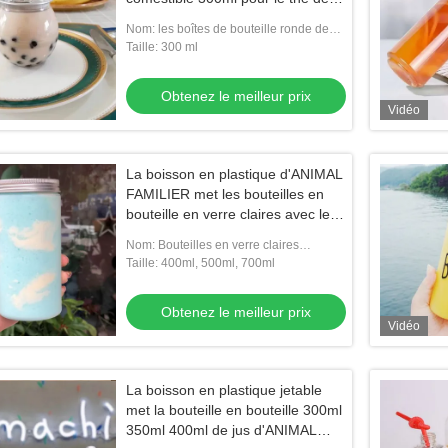
lait de Boba adapté aux besoins
Nom: les boîtes de bouteille ronde de
du client conçoivent
l'ANIMAL FAMILIER 300ml pour le boba
Taille: 300 ml
traient le thé
Obtenez le meilleur prix
Vidéo
La boisson en plastique d'ANIMAL
FAMILIER met les bouteilles en
bouteille en verre claires avec le
couvercle à visser en aluminium
Nom: Bouteilles en verre claires
d'ANIMAL FAMILIER avec le couvercle à
Taille: 400ml, 500ml, 700ml
visser en aluminium
Obtenez le meilleur prix
Vidéo
La boisson en plastique jetable
met la bouteille en bouteille 300ml
350ml 400ml de jus d'ANIMAL