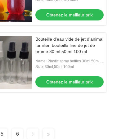
Obtenez le meilleur prix
Bouteille d'eau vide de jet d'animal
familier, bouteille fine de jet de
brume 30 ml 50 ml 100 ml
Name: Plastic spray bottles 30ml 50ml
100ml
Size: 30ml,50ml,100ml
Obtenez le meilleur prix
5
6