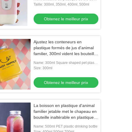
lait de la catégorie 500ml comestible
Taille: 300ml, 350ml, 400ml, 500ml
Obtenez le meilleur prix
Ajustez les conteneurs en
plastique formés de jus d'animal
familier, 300ml vident les bouteilles
en plastique de jus
Name: 300ml Square shaped pet plastic
juice bottle
Size: 300ml
Obtenez le meilleur prix
La boisson en plastique d'animal
familier jetable met le chapeau en
bouteille inaltérable en plastique
des bouteilles 500ml de boisson
Name: 500ml PET plastic drinking bottle
Size: 400ml,500ml,700ml