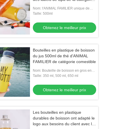
500ml comestible librement
Nom: l'ANIMAL FAMILIER unique de
thés de lait de Boba de la conception
Taille: 500ml
500ml peut mettre en bouteille
Obtenez le meilleur prix
Bouteilles en plastique de boisson
du jus 500ml de thé d'ANIMAL
FAMILIER de catégorie comestible
Nom: Bouteille de boisson en gros en
PET pour l'emballage de jus de thé de
Taille: 350 ml, 500 ml, 650 ml
café au lait 500 ml
Obtenez le meilleur prix
Les bouteilles en plastique
durables de boisson ont adapté le
logo aux besoins du client avec le