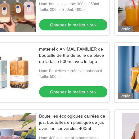
FAMILIER avec les autocollants
Nom: bouteille jetable 300ml 350ml
adaptés aux besoins du client
400ml de jus d'ANIMAL FAMILIER avec
Taille: 300ml, 350ml, 400ml
les autocollants adaptés aux besoi
Obtenez le meilleur prix
Vidéo
matériel d'ANIMAL FAMILIER de
bouteille de thé de bulle de place
de la taille 500ml avec le logo
adapté aux besoins du client
Nom: Bouteilles carrées de boisson de
thé de boba avec le logo adapté aux
Taille: 500ml
besoins du client
Obtenez le meilleur prix
Vidéo
Bouteilles écologiques carrées de
jus, bouteilles en plastique de jus
avec les couvercles 400ml
Nom: 400ml ajustent la bouteille en