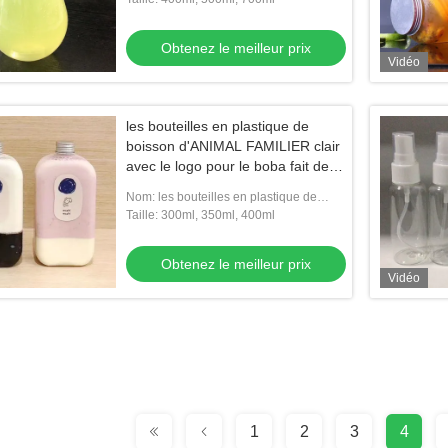
Obtenez le meilleur prix
Vidéo
les bouteilles en plastique de
boisson d'ANIMAL FAMILIER clair
avec le logo pour le boba fait des
emplettes
Nom: les bouteilles en plastique de
boisson d'ANIMAL FAMILIER clair avec
Taille: 300ml, 350ml, 400ml
le logo pour le boba fait des em
Obtenez le meilleur prix
Vidéo
1
2
3
4