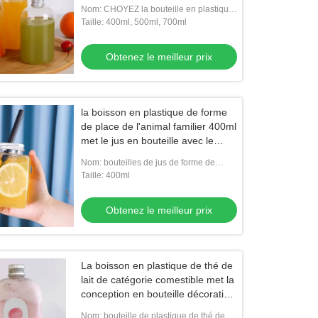
chapeau inaltérable en plastique
Nom: CHOYEZ la bouteille en plastique
pour le thé de lait, jus, l'eau, la boisson
Taille: 400ml, 500ml, 700ml
250ml, 300ml, 400ml, 50
Obtenez le meilleur prix
la boisson en plastique de forme
de place de l'animal familier 400ml
met le jus en bouteille avec le
papier de catégorie comestible de
Nom: bouteilles de jus de forme de
chapeau
place de l'ANIMAL FAMILIER 400ml
Taille: 400ml
avec le chapeau
Obtenez le meilleur prix
La boisson en plastique de thé de
lait de catégorie comestible met la
conception en bouteille décorative
libre de 500ml Bpa
Nom: bouteille de plastique de thé de