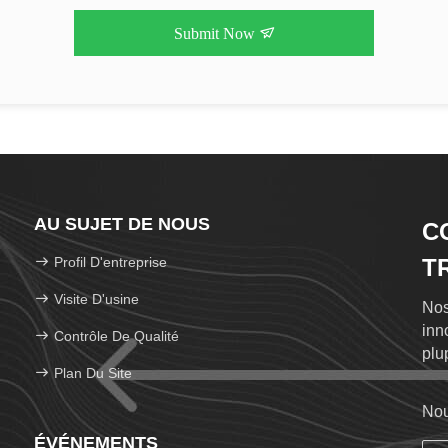
Submit Now
AU SUJET DE NOUS
C
Profil D'entreprise
T
Visite D'usine
Nos
inn
Contrôle De Qualité
plu
Plan Du Site
pop
Nou
ÉVÉNEMENTS