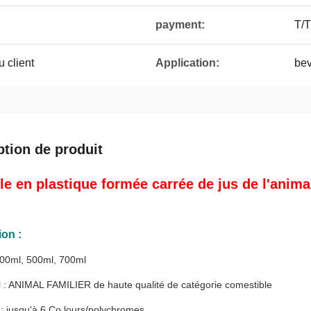
payment:
T/T
 client
Application:
bev
ption de produit
lle en plastique formée carrée de jus de l'anima
ion :
 300ml, 500ml, 700ml
l : ANIMAL FAMILIER de haute qualité de catégorie comestible
 : jusqu'à 6 Co lours/polychromes