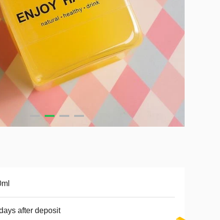
0ml
days after deposit