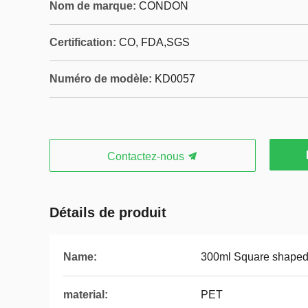
Nom de marque:
CONDON
Certification:
CO, FDA,SGS
Numéro de modèle:
KD0057
Contactez-nous
Détails de produit
Name:
300ml Square shaped p
material:
PET