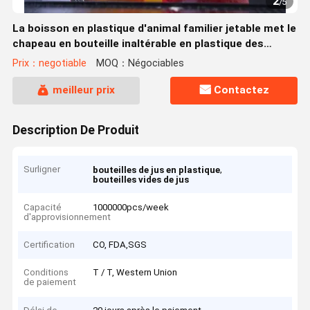
2
/
5
La boisson en plastique d'animal familier jetable met le
chapeau en bouteille inaltérable en plastique des
bouteilles 500ml de boisson
Prix：negotiable
MOQ：Négociables
meilleur prix
Contactez
Description De Produit
Surligner
,
bouteilles de jus en plastique
bouteilles vides de jus
Capacité
1000000pcs/week
d'approvisionnement
Certification
CO, FDA,SGS
Conditions
T / T, Western Union
de paiement