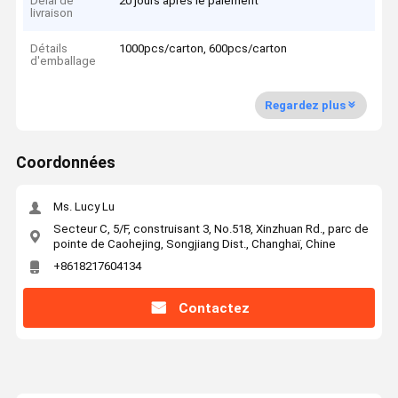
Délai de
20 jours après le paiement
livraison
Détails
1000pcs/carton, 600pcs/carton
d'emballage
Regardez plus
Coordonnées
Ms. Lucy Lu
Secteur C, 5/F, construisant 3, No.518, Xinzhuan Rd., parc de
pointe de Caohejing, Songjiang Dist., Changhaï, Chine
+8618217604134
Contactez