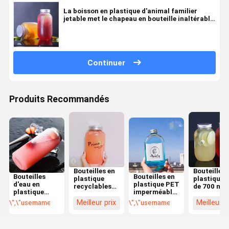
La boisson en plastique d'animal familier
jetable met le chapeau en bouteille inaltérable
en plastique des bouteilles 500ml de boisson
Continuer
Produits Recommandés
Bouteilles en
Bouteilles 
Bouteilles
Bouteilles en
plastique
plastique 
d'eau en
plastique PET
recyclables
de 700 ml
plastique
imperméables
avec un
avec
personnalisées
pour
capuchon à
couvercle 
Meilleur prix
Meilleur p
\",\"username\":\"Ms. Lucy Lu\"}","","","","meilleur prix");' class="getbtn 
\",\"username\":\"Ms. Lucy Lu\"}",
avec bouchon
l'hydratation
vis anti-
vis de qual
à vis
quotidienne
altération
alimentair
et l'utilisation
sûres et