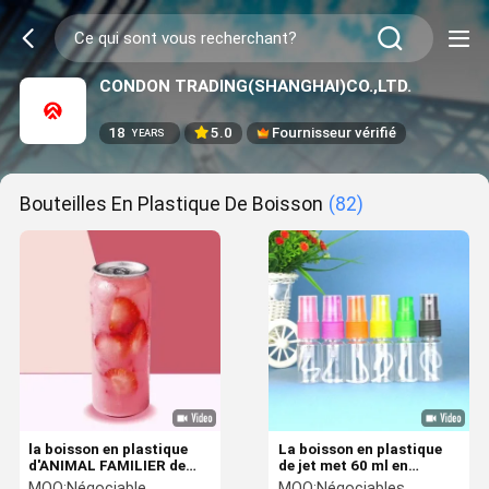
CONDON TRADING(SHANGHAI)CO.,LTD.
18
5.0
Fournisseur vérifié
YEARS
Bouteilles En Plastique De Boisson
(82)
la boisson en plastique
La boisson en plastique
d'ANIMAL FAMILIER de
de jet met 60 ml en
500ml 650ml met en
bouteille de logo pas de
MOQ:
Négociable
MOQ:
Négociables