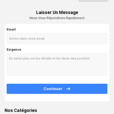
Pailles de plastique et de papier
Laisser Un Message
Nous Vous Répondrons Rapidement
Papier de soie de soie de serviette
Boîte à emporter de papier
Email
récipients de nourriture jetables
Exigence
Sacs d'emballage personnalisé
Couteau de fourchette de cuillère
transporteur de tasse de café
Approvisionnements jetables
Continuer
Tasses scellant la machine
Films de scellage de tasse
Nos Catégories