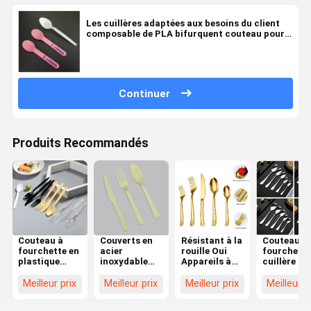
Les cuillères adaptées aux besoins du client
composable de PLA bifurquent couteau pour
des magasins de crème glacée
Continuer
Produits Recommandés
Couteau à
Couverts en
Résistant à la
Couteau à
fourchette en
acier
rouille Oui
fourchette
plastique
inoxydable
Appareils à
cuillère de
jetable avec
pour le
manger avec
style simpl
logo
nettoyage
une grande
avec une
Meilleur prix
Meilleur prix
Meilleur prix
Meilleur p
personnalisé
sans tracas
durabilité
grande
du lave-
durabilité 