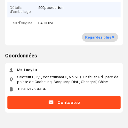
Détails
500pcs/carton
d'emballage
Lieu d'origine
LA CHINE
Regardez plus
Coordonnées
Ms. Lucy Lu
Secteur C, 5/F, construisant 3, No.518, Xinzhuan Rd., parc de
pointe de Caohejing, Songjiang Dist., Changhaï, Chine
+8618217604134
Contactez