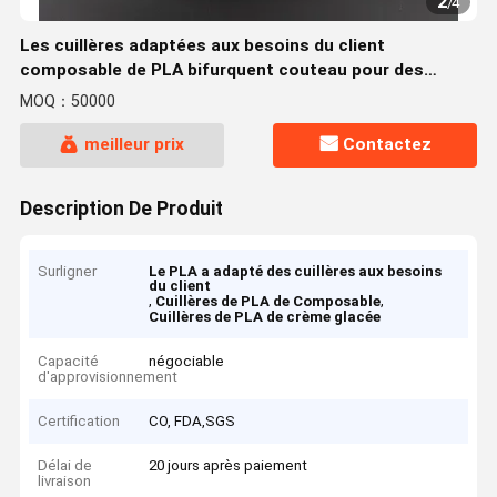
2
/
4
Les cuillères adaptées aux besoins du client
composable de PLA bifurquent couteau pour des
magasins de crème glacée
MOQ：50000
meilleur prix
Contactez
Description De Produit
Surligner
Le PLA a adapté des cuillères aux besoins
du client
,
,
Cuillères de PLA de Composable
Cuillères de PLA de crème glacée
Capacité
négociable
d'approvisionnement
Certification
CO, FDA,SGS
Délai de
20 jours après paiement
livraison