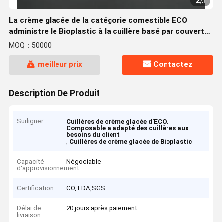
2
/
3
La crème glacée de la catégorie comestible ECO
administre le Bioplastic à la cuillère basé par couverts
de PLA jetable
MOQ：50000
meilleur prix
Contactez
Description De Produit
Surligner
,
Cuillères de crème glacée d'ECO
Composable a adapté des cuillères aux
besoins du client
,
Cuillères de crème glacée de Bioplastic
Capacité
Négociable
d'approvisionnement
Certification
CO, FDA,SGS
Délai de
20 jours après paiement
livraison