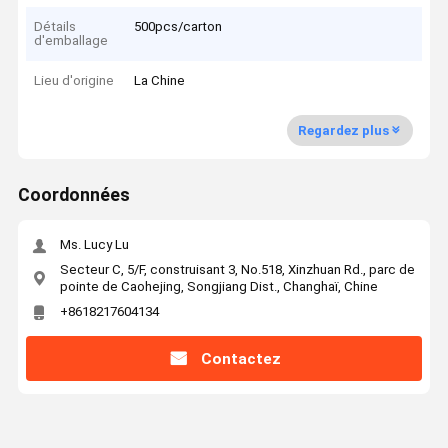
Détails
500pcs/carton
d'emballage
Lieu d'origine
La Chine
Regardez plus
Coordonnées
Ms. Lucy Lu
Secteur C, 5/F, construisant 3, No.518, Xinzhuan Rd., parc de
pointe de Caohejing, Songjiang Dist., Changhaï, Chine
+8618217604134
Contactez