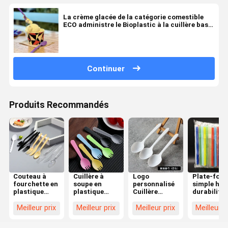
La crème glacée de la catégorie comestible
ECO administre le Bioplastic à la cuillère basé
par couverts de PLA jetable
Continuer
Produits Recommandés
Couteau à
Cuillère à
Logo
Plate-for
fourchette en
soupe en
personnalisé
simple hau
plastique
plastique
Cuillère
durabilité
jetable avec
jetable
fourchette
pour vos
logo
élégante
couteau lave-
besoins
Meilleur prix
Meilleur prix
Meilleur prix
Meilleur p
personnalisé
Appareils de
vaisselle
commerci
table pour
Produit en