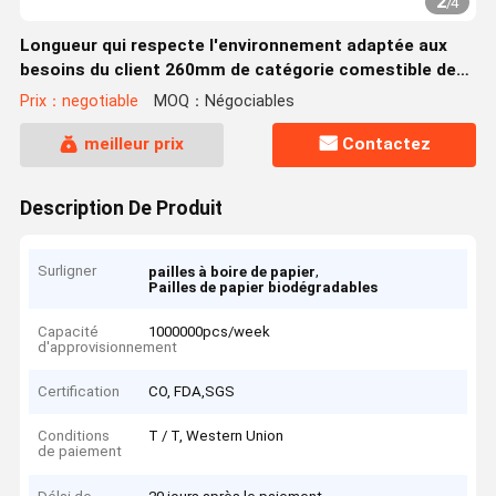
2
/
4
Longueur qui respecte l'environnement adaptée aux
besoins du client 260mm de catégorie comestible de
pailles de plastique et de papier
Prix：negotiable
MOQ：Négociables
meilleur prix
Contactez
Description De Produit
Surligner
,
pailles à boire de papier
Pailles de papier biodégradables
Capacité
1000000pcs/week
d'approvisionnement
Certification
CO, FDA,SGS
Conditions
T / T, Western Union
de paiement