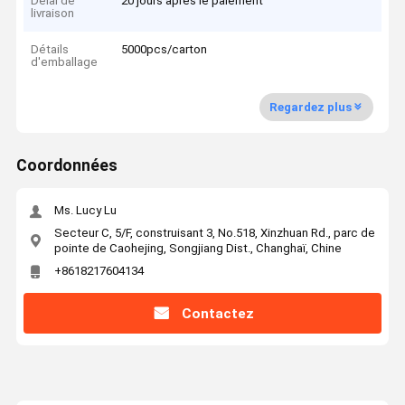
Délai de
20 jours après le paiement
livraison
Détails
5000pcs/carton
d'emballage
Regardez plus
Coordonnées
Ms. Lucy Lu
Secteur C, 5/F, construisant 3, No.518, Xinzhuan Rd., parc de
pointe de Caohejing, Songjiang Dist., Changhaï, Chine
+8618217604134
Contactez