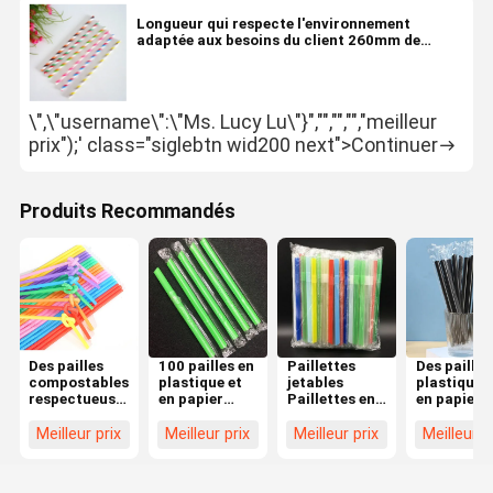
Longueur qui respecte l'environnement
adaptée aux besoins du client 260mm de
catégorie comestible de pailles de plastique et
de papier
\",\"username\":\"Ms. Lucy Lu\"}","","","","meilleur
prix");' class="siglebtn wid200 next">Continuer
Produits Recommandés
Des pailles
100 pailles en
Paillettes
Des pailles
compostables
plastique et
jetables
plastique e
respectueuses
en papier
Paillettes en
en papier
de
durables et
plastique et
flexibles et
l'environnement:
adaptées aux
en papier
écologique
Meilleur prix
Meilleur prix
Meilleur prix
Meilleur p
une solution
boissons
adaptées aux
100 quanti
durable pour
chaudes et
boissons
pour votre
votre
froides
chaudes et
entreprise