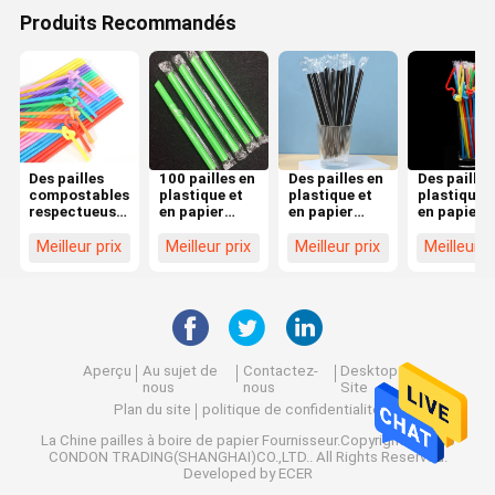
Produits Recommandés
Des pailles
100 pailles en
Des pailles en
Des pailles
compostables
plastique et
plastique et
plastique e
respectueuses
en papier
en papier
en papier
de
durables et
flexibles et
personnali
l'environnement:
adaptées aux
écologiques
La
Meilleur prix
Meilleur prix
Meilleur prix
Meilleur p
une solution
boissons
100 quantité
combinais
durable pour
chaudes et
pour votre
parfaite d
votre
froides
entreprise
durabilité 
entreprise
de design
écologique
Aperçu
Au sujet de
Contactez-
Desktop
nous
nous
Site
Plan du site
politique de confidentialité
La Chine pailles à boire de papier
Fournisseur.Copyright © 2025
CONDON TRADING(SHANGHAI)CO.,LTD.. All Rights Reserved.
Developed by
ECER