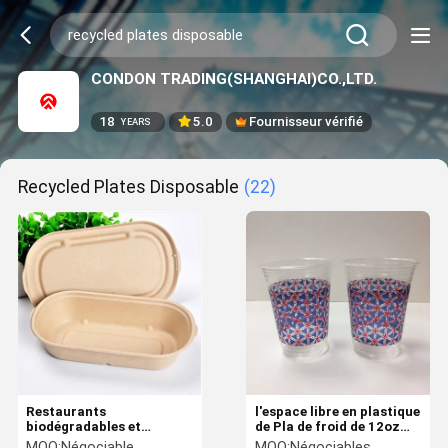
CONDON TRADING(SHANGHAI)CO.,LTD.
18
5.0
Fournisseur vérifié
YEARS
Recycled Plates Disposable
(22)
Restaurants
l'espace libre en plastique
biodégradables et
de Pla de froid de 12oz
compostables de fécule
16oz 20oz met en forme
MOQ:
Négociable
MOQ:
Négociables