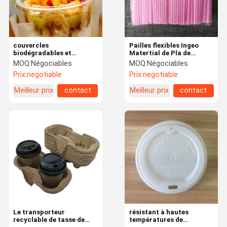
couvercles
Pailles flexibles Ingeo
biodégradables et
Matertial de Pla de
compostables de 90mm
vaisselle biodégradable et
MOQ:
Négociables
MOQ:
Négociables
de vaisselle d'animal
compostable de Pla
Prix:
negotiable
Prix:
negotiable
familier de dôme pour les
tasses en plastique
Meilleur prix
contact
Meilleur prix
contact
Maison
Produits
Au Sujet De
Visite
Nous
D'usine
Le transporteur
résistant à hautes
recyclable de tasse de
températures de