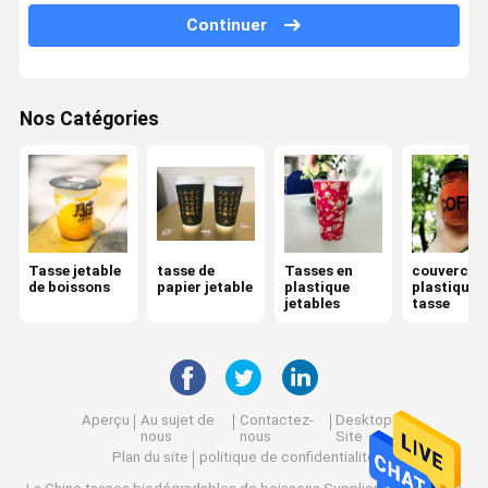
Continuer
Pailles de plastique et de papier
Papier de soie de soie de serviette
Nos Catégories
Boîte à emporter de papier
récipients de nourriture jetables
Sacs d'emballage personnalisé
Couteau de fourchette de cuillère
Tasse jetable
tasse de
Tasses en
couvercle 
de boissons
papier jetable
plastique
plastique 
jetables
tasse
transporteur de tasse de café
Approvisionnements jetables
Tasses scellant la machine
Aperçu
Au sujet de
Contactez-
Desktop
nous
nous
Site
Films de scellage de tasse
Plan du site
politique de confidentialité