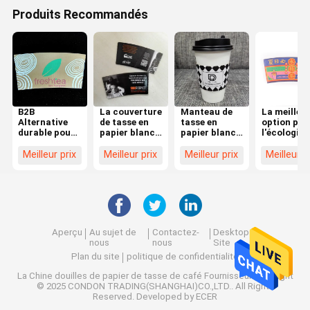
Produits Recommandés
B2B
La couverture
Manteau de
La meilleu
Alternative
de tasse en
tasse en
option pou
durable pour
papier blanc
papier blanc
l'écologie
les boissons
pour les
avec bouton
chaudes
boissons
isolant à
Meilleur prix
Meilleur prix
Meilleur prix
Meilleur p
préférées par
paroi unique
les hôtels et
les acheteurs
commerciaux
Aperçu
Au sujet de
Contactez-
Desktop
nous
nous
Site
Plan du site
politique de confidentialité
La Chine douilles de papier de tasse de café
Fournisseur.Copyright
© 2025 CONDON TRADING(SHANGHAI)CO.,LTD.. All Rights
Reserved. Developed by
ECER