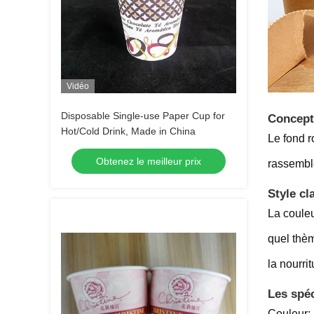
Vidéo
Disposable Single-use Paper Cup for
Concept
Hot/Cold Drink, Made in China
Le fond r
Obtenez le meilleur prix
rassemble
Style cl
La couleu
quel thèm
la nourri
Les spéc
Couleur: 