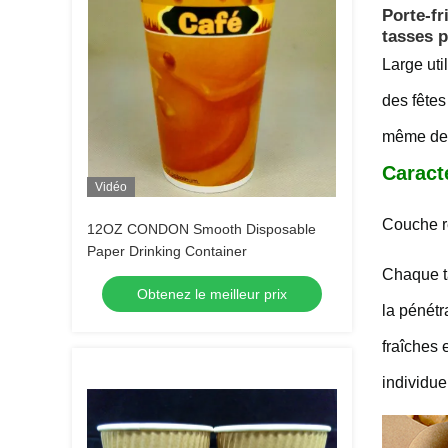
Porte-fr
tasses p
Large uti
des fête
même des 
Caract
Vidéo
Couche r
12OZ CONDON Smooth Disposable
Paper Drinking Container
Chaque ta
Obtenez le meilleur prix
la pénétr
fraîches 
individue