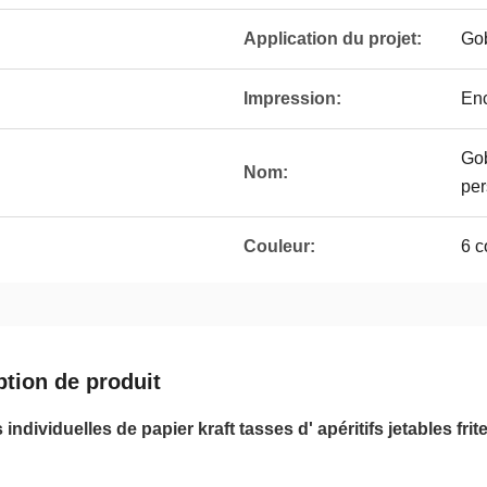
Application du projet:
Gob
Impression:
Enc
Gob
Nom:
per
Couleur:
6 c
ption de produit
individuelles de papier kraft tasses d' apéritifs jetables fri