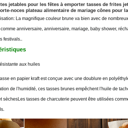
ites jetables pour les fêtes à emporter tasses de frites 
orte-noces plateau alimentaire de mariage cônes pour la
lisation: La magnifique couleur brune va bien avec de nombreux l
s comme anniversaire, anniversaire, mariage, baby shower, réc
festivals..
éristiques
ésistante aux huiles
sse en papier kraft est conçue avec une doublure en polyéthylène
ation de l'humidité, ces tasses brunes empêchent l'huile de tac
et sèchesLes tasses de charcuterie peuvent être utilisées com
ls.