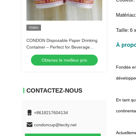
Matériau:
Vidéo
Taille: 6
CONDON Disposable Paper Drinking
À prop
Container – Perfect for Beverage
Serving and Storage
Obtenez le meilleur prix
Fondée en 
développe
CONTACTEZ-NOUS
En tant qu
continenta
+8618217604134
condoncup@tecity.net
Actuelleme