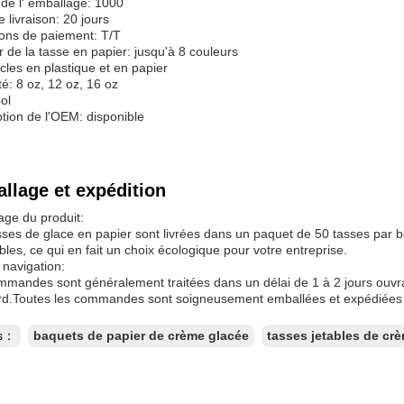
 de l' emballage: 1000
e livraison: 20 jours
ions de paiement: T/T
 de la tasse en papier: jusqu'à 8 couleurs
les en plastique et en papier
é: 8 oz, 12 oz, 16 oz
ol
tion de l'OEM: disponible
llage et expédition
age du produit:
ses de glace en papier sont livrées dans un paquet de 50 tasses par bo
bles, ce qui en fait un choix écologique pour votre entreprise.
 navigation:
mandes sont généralement traitées dans un délai de 1 à 2 jours ouvra
rd.Toutes les commandes sont soigneusement emballées et expédiées po
es：
baquets de papier de crème glacée
tasses jetables de cr