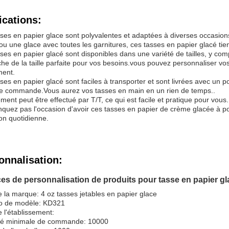
ications:
ses en papier glace sont polyvalentes et adaptées à diverses occasion
 ou une glace avec toutes les garnitures, ces tasses en papier glacé tie
ses en papier glacé sont disponibles dans une variété de tailles, y compri
he de la taille parfaite pour vos besoins.vous pouvez personnaliser v
ent.
ses en papier glacé sont faciles à transporter et sont livrées avec un por
re commande.Vous aurez vos tasses en main en un rien de temps..
ment peut être effectué par T/T, ce qui est facile et pratique pour vous.
quez pas l'occasion d'avoir ces tasses en papier de crème glacée à p
tion quotidienne.
onnalisation:
ces de personnalisation de produits pour tasse en papier g
la marque: 4 oz tasses jetables en papier glace
 de modèle: KD321
 l'établissement:
té minimale de commande: 10000