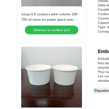
Détails
Délai d
Condit
Couleur
Jusqu'à 8 couleurs plein volume 180-
Couverc
700 ml tasse en papier glacé avec
Capacit
technologie avancée
Type: b
Obtenez le meilleur prix
Concep
Emba
Emball
Nos tas
recycla
Pour la
Les com
standa
Étiquett