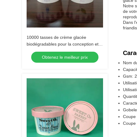
glace s
Notre s
de votr
reprodu
Dans l'
friandi
10000 tasses de crème glacée
biodégradables pour la conception et la
quantité d'Oem
Cara
Obtenez le meilleur prix
Nom du
Capacit
Gsm: 2
Utilisa
Utilisa
Quanti
Caracté
Gobele
Coupe 
Coupe 