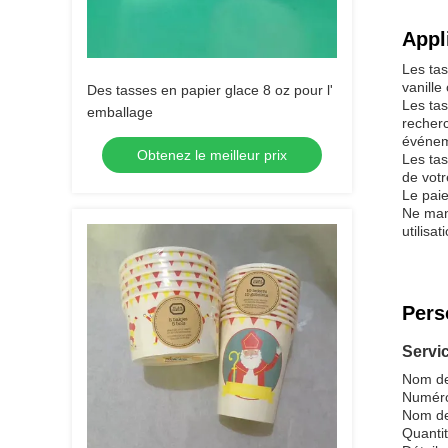
Appl
Les tas
vanille
Des tasses en papier glace 8 oz pour l'
Les tas
emballage
recherc
événem
Obtenez le meilleur prix
Les tas
de vot
Le paie
Ne man
utilisa
Pers
Servi
Nom de 
Numéro
Nom de
Quanti