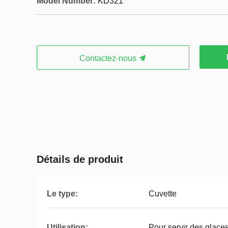
Model Number:
KD321
Contactez-nous
Détails de produit
Le type:
Cuvette
Utilisation:
Pour servir des glace