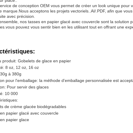
ur place..
ervice de conception OEM vous permet de créer un look unique pour vos
e marque.Nous acceptons les projets vectoriels..AI/.PDF, afin que vous
ite avec précision.
ensemble, nos tasses en papier glacé avec couvercle sont la solution pa
ses.vous pouvez vous sentir bien en les utilisant tout en offrant une exp
ctéristiques:
 produit: Gobelets de glace en papier
é: 8 oz, 12 oz, 16 oz
30g à 380g
tion pour l'emballage: la méthode d'emballage personnalisée est accept
tion: Pour servir des glaces
té: 10 000
ristiques:
ts de crème glacée biodégradables
en papier glacé avec couvercle
en papier glace