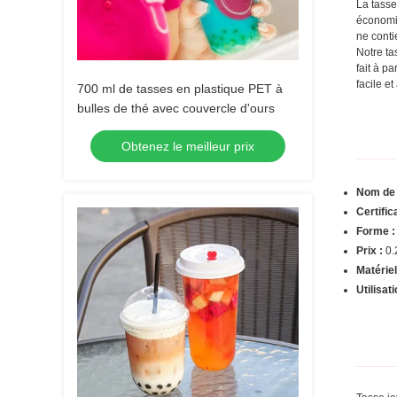
La tasse
économiq
ne conti
Notre ta
fait à p
facile e
700 ml de tasses en plastique PET à
bulles de thé avec couvercle d'ours
Obtenez le meilleur prix
Nom de 
Certific
Forme :
Prix :
0.
Matériel
Utilisati