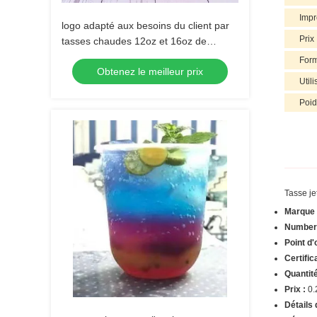
Impr
logo adapté aux besoins du client par
Prix
tasses chaudes 12oz et 16oz de
l'ANIMAL FAMILIER U de vente pour
For
Obtenez le meilleur prix
des magasins de boba
Utili
Poid
Tasse je
Marque 
Number 
Point d'
Certific
Quantit
Prix :
0.
Détails