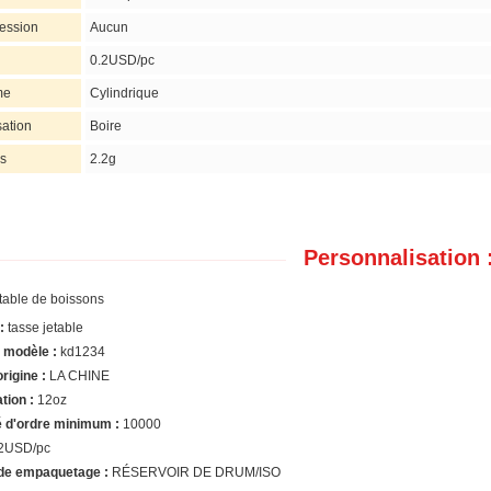
ession
Aucun
0.2USD/pc
me
Cylindrique
sation
Boire
s
2.2g
Personnalisation 
table de boissons
:
tasse jetable
modèle :
kd1234
origine :
LA CHINE
ation :
12oz
é d'ordre minimum :
10000
2USD/pc
 de empaquetage :
RÉSERVOIR DE DRUM/ISO