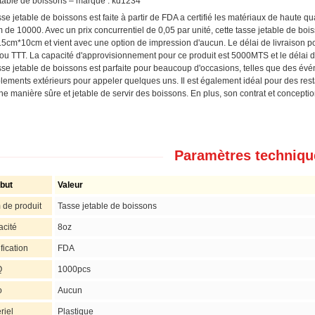
table de boissons – marque : kd1234
sse jetable de boissons est faite à partir de FDA a certifié les matériaux de haute q
de 10000. Avec un prix concurrentiel de 0,05 par unité, cette tasse jetable de bo
5cm*10cm et vient avec une option de impression d'aucun. Le délai de livraison pou
ou TTT. La capacité d'approvisionnement pour ce produit est 5000MTS et le délai d'
sse jetable de boissons est parfaite pour beaucoup d'occasions, telles que des évé
ements extérieurs pour appeler quelques uns. Il est également idéal pour des restau
une manière sûre et jetable de servir des boissons. En plus, son contrat et conceptio
Paramètres techniqu
ibut
Valeur
de produit
Tasse jetable de boissons
cité
8oz
fication
FDA
Q
1000pcs
o
Aucun
riel
Plastique