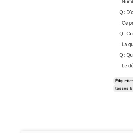
: Numb
Q : D'
: Ce p
Q : Co
: La q
Q : Qu
: Le d
Étiquett
tasses b