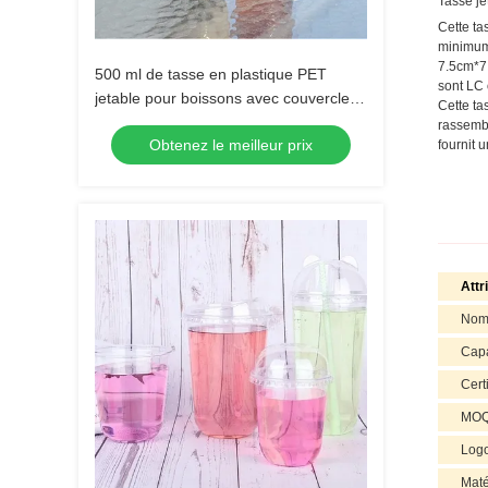
Tasse je
Cette ta
minimum 
7.5cm*7.
500 ml de tasse en plastique PET
sont LC 
jetable pour boissons avec couvercle et
Cette ta
paille
rassembl
Obtenez le meilleur prix
fournit 
Attr
Nom 
Capa
Certi
MO
Log
Maté