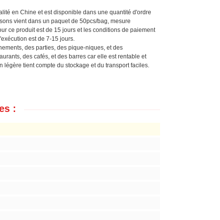
ualité en Chine et est disponible dans une quantité d'ordre
issons vient dans un paquet de 50pcs/bag, mesure
r ce produit est de 15 jours et les conditions de paiement
exécution est de 7-15 jours.
nements, des parties, des pique-niques, et des
rants, des cafés, et des barres car elle est rentable et
n légère tient compte du stockage et du transport faciles.
es :