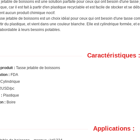
 jetable de boissons est une solution parfaite pour ceux qui ont besoin d'une tasse j
ue, car il est fait à partir d'en plastique recyclable et est facile de stocker et se dé
ent aucun produit chimique nocif.
sse jetable de boissons est un choix idéal pour ceux qui ont besoin d'une tasse comm
artir du plastique, et vient dans une couleur blanche. Elle est cylindrique formée, e
t abordable à leurs besoins potables.
Caractéristiques 
produit :
Tasse jetable de boissons
ation :
FDA
Cylindrique
2USD/pc
 :
Plastique
on :
Boire
Applications :