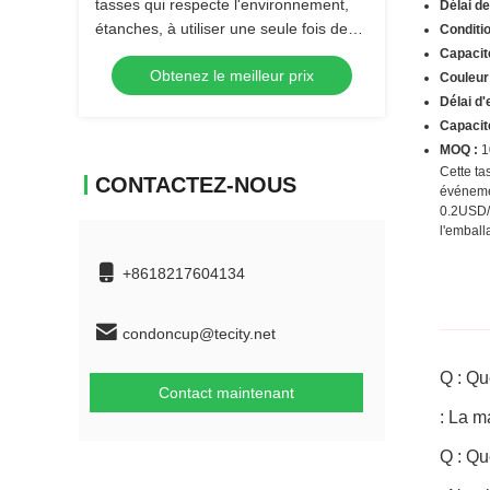
tasses qui respecte l'environnement,
Délai de
étanches, à utiliser une seule fois de
Conditi
tasse jetable des boissons 12oz pour
Capacit
Obtenez le meilleur prix
des événements et parties
Couleur
Délai d'
Capacit
MOQ :
1
Cette ta
CONTACTEZ-NOUS
événemen
0.2USD/p
l'embal
+8618217604134
condoncup@tecity.net
Q : Qu
Contact maintenant
: La m
Q : Qu