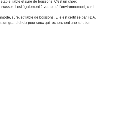
etable fiable et sûre de boissons. C'est un choix
barrasser. Il est également favorable à l'environnement, car il
ode, sûre, et fiable de boissons. Elle est certifiée par FDA,
t est un grand choix pour ceux qui recherchent une solution
: