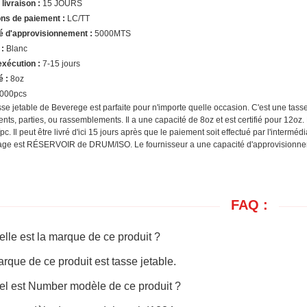
 livraison :
15 JOURS
ons de paiement :
LC/TT
é d'approvisionnement :
5000MTS
 :
Blanc
exécution :
7-15 jours
é :
8oz
000pcs
sse jetable de Beverege est parfaite pour n'importe quelle occasion. C'est une tass
ts, parties, ou rassemblements. Il a une capacité de 8oz et est certifié pour 12oz. 
c. Il peut être livré d'ici 15 jours après que le paiement soit effectué par l'intermé
lage est RÉSERVOIR de DRUM/ISO. Le fournisseur a une capacité d'approvision
FAQ :
elle est la marque de ce produit ?
arque de ce produit est tasse jetable.
el est Number modèle de ce produit ?