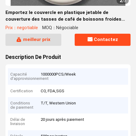
2
/
3
Emportez le couvercle en plastique jetable de
couverture des tasses de café de boissons froides
chaudes d'utilisation de couvercle de tasse de café
Prix：negotiable
MOQ：Négociable
PP/PS pour la tasse
meilleur prix
Contactez
Description De Produit
Capacité
1000000PCS/Week
d'approvisionnement
Certification
CO, FDA,SGS
Conditions
T/T, Western Union
de paiement
Délai de
20 jours après paiement
livraison