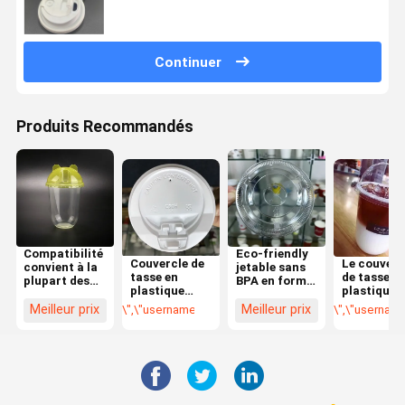
tasse de café PP/PS pour la tasse
Continuer
Produits Recommandés
Compatibilité
Eco-friendly
Couvercle de
Le couverc
convient à la
jetable sans
tasse en
de tasse e
plupart des
BPA en forme
plastique
plastique
tailles de
de bouchon
certifié
transparen
tasse
rond sur les
Meilleur prix
Meilleur prix
\",\"username\":\"Ms. Lucy Lu\"}","","","","meilleur pr
\",\"username\
ISO9001
l'épreuve d
standard
couvercles de
Conception et
fuites
tasses en
compatibilité
approuvé 
plastique
avec la
la FDA
transparent
plupart des
tailles de
tasse