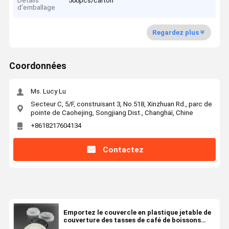
Détails
500pcs/carton
d'emballage
Regardez plus
Coordonnées
Ms. Lucy Lu
Secteur C, 5/F, construisant 3, No.518, Xinzhuan Rd., parc de
pointe de Caohejing, Songjiang Dist., Changhaï, Chine
+8618217604134
Contactez
Emportez le couvercle en plastique jetable de
couverture des tasses de café de boissons
froides chaudes d'utilisation de couvercle de