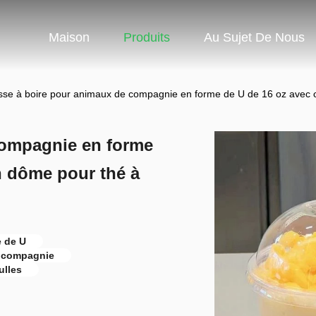
Maison
Produits
Au Sujet De Nous
sse à boire pour animaux de compagnie en forme de U de 16 oz avec c
compagnie en forme
n dôme pour thé à
e de U
e compagnie
ulles