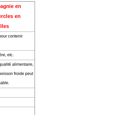
agnie en
ercles en
lles
pour contenir
ère, etc.
alité alimentaire,
oisson froide peut
table.