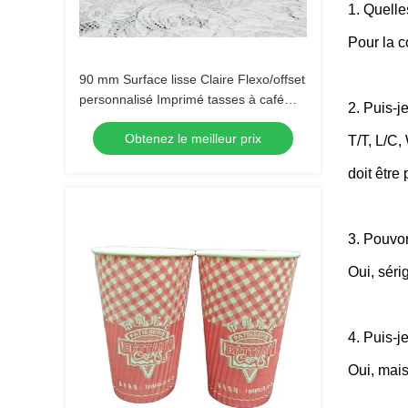
1. Quelle
Pour la c
90 mm Surface lisse Claire Flexo/offset
personnalisé Imprimé tasses à café
2. Puis-j
jetables
Obtenez le meilleur prix
T/T, L/C,
doit être
3. Pouvon
Oui, séri
4. Puis-j
Oui, mais