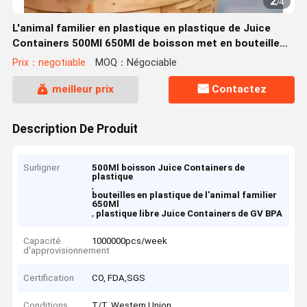
2
/
4
L'animal familier en plastique en plastique de Juice
Containers 500Ml 650Ml de boisson met en bouteille
avec le couvercle en aluminium
Prix：negotiable
MOQ：Négociable
meilleur prix
Contactez
Description De Produit
Surligner
500Ml boisson Juice Containers de
plastique
,
bouteilles en plastique de l'animal familier
650Ml
,
plastique libre Juice Containers de GV BPA
Capacité
1000000pcs/week
d'approvisionnement
Certification
CO, FDA,SGS
Conditions
T/T, Western Union