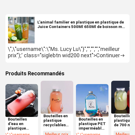
L'animal familier en plastique en plastique de
Juice Containers 500Ml 650Ml de boisson met
en bouteille avec le couvercle en aluminium
\",\"username\":\"Ms. Lucy Lu\"}","","","","meilleur
prix");' class="siglebtn wid200 next">Continuer
Produits Recommandés
Bouteilles en
Bouteilles 
Bouteilles
Bouteilles en
plastique
plastique 
d'eau en
plastique PET
recyclables
de 700 ml
plastique
imperméables
avec un
avec
personnalisées
pour
capuchon à
couvercle 
Meilleur prix
Meilleur p
\",\"username\":\"Ms. Lucy Lu\"}","","","","meilleur prix");' class="getbtn 
\",\"username\":\"Ms. Lucy Lu\"}",