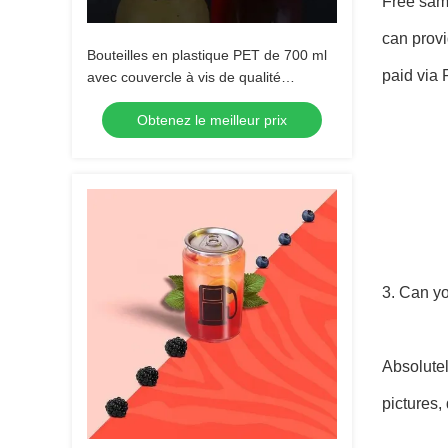
Free samp
can provi
Bouteilles en plastique PET de 700 ml
paid via 
avec couvercle à vis de qualité
alimentaire sûres et réutilisables
Obtenez le meilleur prix
3. Can y
Absolutel
pictures,