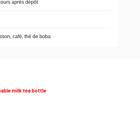
jours après dépôt
sson, café, thé de boba
sable milk tea bottle