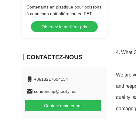
Contenants en plastique pour boissons
à capuchon anti-altération en PET
Obtenez le meilleur prix
4. What 
CONTACTEZ-NOUS
We are ve
+8618217604134
and respo
condoncup@tecity.net
quality i
Contact maintenant
damage:p