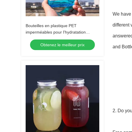
We have g
different
Bouteilles en plastique PET
imperméables pour l'hydratation
answered 
quotidienne et l'utilisation en extérieur
Obtenez le meilleur prix
and Bottl
2. Do yo