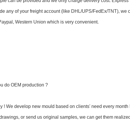
le can be provided and we only charge delivery cost. Express s
de any of your freight account (like DHL/UPS/FedEx/TNT), we c
Paypal, Western Union which is very convenient.
ou do OEM production ?
y ! We develop new mould based on clients' need every month !
 drawings, or send us original samples, we can get them realized 