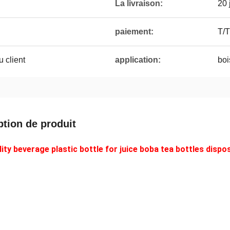
La livraison:
20 
paiement:
T/T
 client
application:
boi
ption de produit
lity beverage plastic bottle for juice boba tea bottles dispo