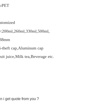
l
:
PET 
stomized
y
:
200ml,260ml,330ml,500ml,
:38mm
i-theft cap,Aluminum cap
ruit juice,Milk tea,Beverage etc.
 i get quote from you ?