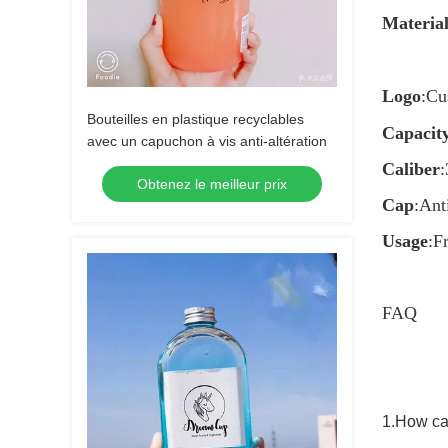
Materia
Logo
:Cu
Bouteilles en plastique recyclables
Capacit
avec un capuchon à vis anti-altération
Caliber
Obtenez le meilleur prix
Cap
:
Ant
Usage
:F
FAQ
1.How can