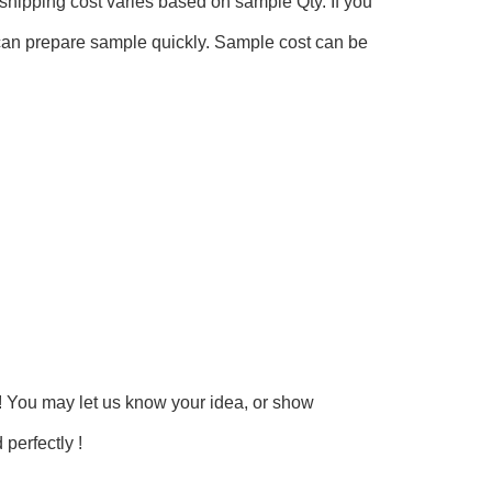
hipping cost varies based on sample Qty. If you 
an prepare sample quickly. Sample cost can be 
 You may let us know your idea, or show 
perfectly !