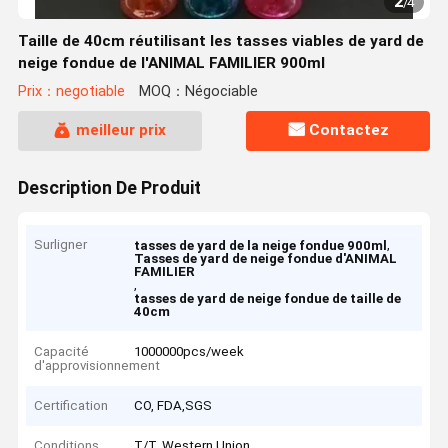
2
/
4
Taille de 40cm réutilisant les tasses viables de yard de
neige fondue de l'ANIMAL FAMILIER 900ml
Prix：negotiable
MOQ：Négociable
meilleur prix
Contactez
Description De Produit
Surligner
,
tasses de yard de la neige fondue 900ml
Tasses de yard de neige fondue d'ANIMAL
FAMILIER
,
tasses de yard de neige fondue de taille de
40cm
Capacité
1000000pcs/week
d'approvisionnement
Certification
CO, FDA,SGS
Conditions
T/T, Western Union