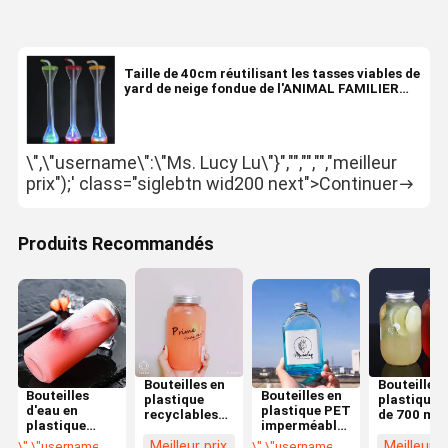
Taille de 40cm réutilisant les tasses viables de
yard de neige fondue de l'ANIMAL FAMILIER
900ml
\",\"username\":\"Ms. Lucy Lu\"}","","","","meilleur
prix");' class="siglebtn wid200 next">Continuer
Produits Recommandés
Bouteilles en
Bouteilles 
Bouteilles
Bouteilles en
plastique
plastique 
d'eau en
plastique PET
recyclables
de 700 ml
plastique
imperméables
avec un
avec
personnalisées
pour
capuchon à
couvercle 
Meilleur prix
Meilleur p
\",\"username\":\"Ms. Lucy Lu\"}","","","","meilleur prix");' class="getbtn 
\",\"username\":\"Ms. Lucy Lu\"}",