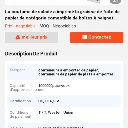
2
/
4
La coutume de salade a imprimé la graisse de fuite de
papier de catégorie comestible de boîtes à beignet
résistante
Prix：negotiable
MOQ：Négociables
meilleur prix
Contactez
Description De Produit
Surligner
,
conteneurs à emporter de papier
conteneurs de papier de plats à emporter
Capacité
1000000pcs/week
d'approvisionnement
Certification
CO, FDA,SGS
Conditions
T / T, Western Union
de paiement