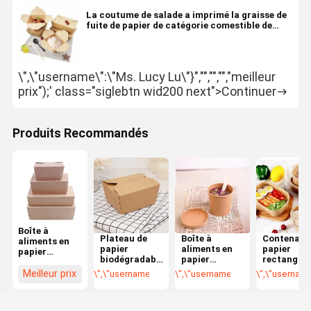
La coutume de salade a imprimé la graisse de
fuite de papier de catégorie comestible de
boîtes à beignet résistante
\",\"username\":\"Ms. Lucy Lu\"}","","","","meilleur
prix");' class="siglebtn wid200 next">Continuer
Produits Recommandés
Boîte à
Plateau de
Boîte à
Contenant
aliments en
papier
aliments en
papier
papier
biodégradable
papier
rectangula
écologique
pour les plats
imprimé
écologique
personnalisable
Meilleur prix
\",\"username\":\"Ms. Lucy Lu\"}","","","","meilleur pr
\",\"username\":\"Ms. Lucy Lu\"}",
\",\"username\
froids à
biodégradable
pour les
de 32 oz pour
emporter
ronde
aliments
les repas
recyclable
chauds et
froids