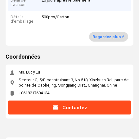
Délai de
20 jours après le paiement
livraison
Détails
500pcs/Carton
d'emballage
Regardez plus
Coordonnées
Ms. Lucy Lu
Secteur C, 5/F, construisant 3, No.518, Xinzhuan Rd., parc de
pointe de Caohejing, Songjiang Dist., Changhaï, Chine
+8618217604134
Contactez