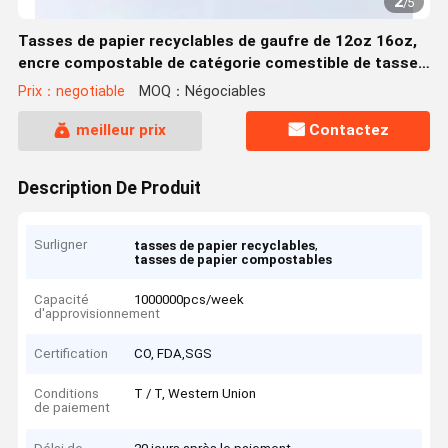
2
/
5
Tasses de papier recyclables de gaufre de 12oz 16oz,
encre compostable de catégorie comestible de tasses
de papier
Prix：negotiable
MOQ：Négociables
meilleur prix
Contactez
Description De Produit
Surligner
,
tasses de papier recyclables
tasses de papier compostables
Capacité
1000000pcs/week
d'approvisionnement
Certification
CO, FDA,SGS
Conditions
T / T, Western Union
de paiement