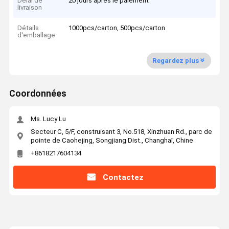
Délai de
20 jours après le paiement
livraison
Détails
1000pcs/carton, 500pcs/carton
d'emballage
Regardez plus
Coordonnées
Ms. Lucy Lu
Secteur C, 5/F, construisant 3, No.518, Xinzhuan Rd., parc de
pointe de Caohejing, Songjiang Dist., Changhaï, Chine
+8618217604134
Contactez