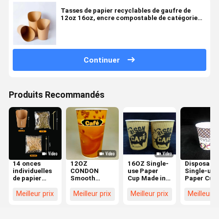
Tasses de papier recyclables de gaufre de
12oz 16oz, encre compostable de catégorie
comestible de tasses de papier
Continuer
Produits Recommandés
14 onces
12OZ
16OZ Single-
Disposable
individuelles
CONDON
use Paper
Single-use
de papier
Smooth
Cup Made in
Paper Cup 
kraft tasses
Disposable
China for Hot
Hot/Cold
d' apéritifs
Paper
& Cold Drinks
Drink, Mad
Meilleur prix
Meilleur prix
Meilleur prix
Meilleur p
jetables frites
Drinking
in China
tasses
Container
collations