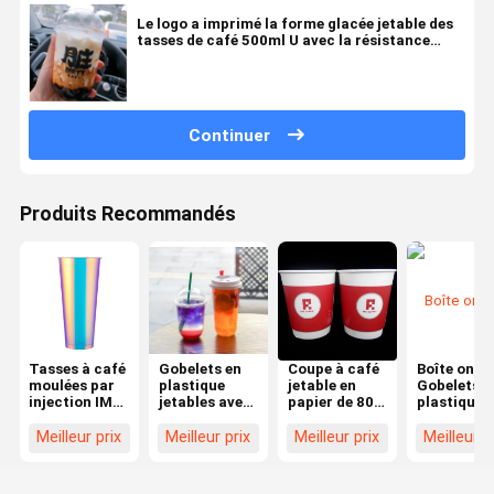
Le logo a imprimé la forme glacée jetable des
tasses de café 500ml U avec la résistance
d'odeur de couvercles
Continuer
Produits Recommandés
Tasses à café
Gobelets en
Coupe à café
Boîte ondu
moulées par
plastique
jetable en
Gobelets e
injection IML
jetables avec
papier de 80
plastique
avec logo
surface lisse,
mm de
jetables
personnalisé
boîte en
diamètre
Surface li
Meilleur prix
Meilleur prix
Meilleur prix
Meilleur p
- Tasses à
carton
supérieur,
et claire Id
boissons en
ondulé,
fabriquée à
pour les
plastique à
parfaits pour
partir de
événement