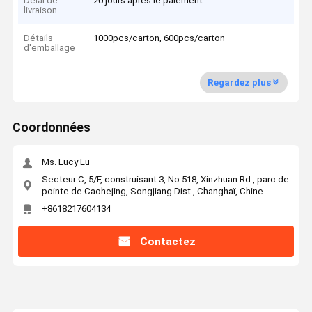
Délai de
20 jours après le paiement
livraison
Détails
1000pcs/carton, 600pcs/carton
d'emballage
Regardez plus
Coordonnées
Ms. Lucy Lu
Secteur C, 5/F, construisant 3, No.518, Xinzhuan Rd., parc de
pointe de Caohejing, Songjiang Dist., Changhaï, Chine
+8618217604134
Contactez