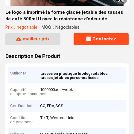
2
/
5
Le logo a imprimé la forme glacée jetable des tasses
de café 500ml U avec la résistance d'odeur de
couvercles
Prix：negotiable
MOQ：Négociables
meilleur prix
Contactez
Description De Produit
Surligner
,
tasses en plastique biodégradables
tasses jetables personnalisées
Capacité
1000000pcs/week
d'approvisionnement
Certification
CO, FDA,SGS
Conditions
T / T, Western Union
de paiement